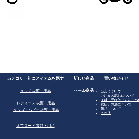
​カテゴリー別にアイテムを探す
​新しい商品
買い物ガイド
​セール商品
​メンズ 衣類・用品
​当店について
ご注文の流れについて
送料・受け取り方法につ
​レディース 衣類・用品
支払い方法について
商品について
​キッズ・ベビー 衣類・用品
その他
オフロード 衣類・用品