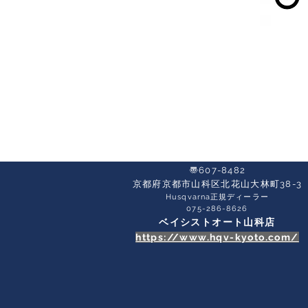
〠607-8482
京都府京都市山科区北花山大林町38-3​
Husqvarna正規ディーラー
​075-286-8626
ベイシストオート山科店
https://www.hqv-kyoto.com/