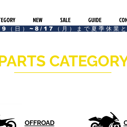
TEGORY
NEW
SALE
GUIDE
CO
/9（日）~8/17（月）まで夏季休業
PARTS CATEGOR
OFFROAD