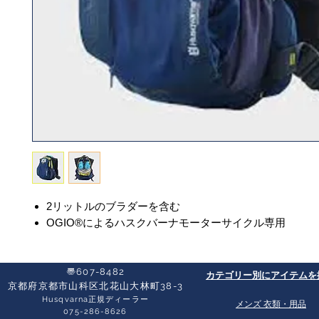
2リットルのブラダーを含む
OGIO®によるハスクバーナモーターサイクル専用
〠607-8482
​カテゴリー別にアイテムを
京都府京都市山科区北花山大林町38-3​
Husqvarna正規ディーラー
​メンズ 衣類・用品
​075-286-8626