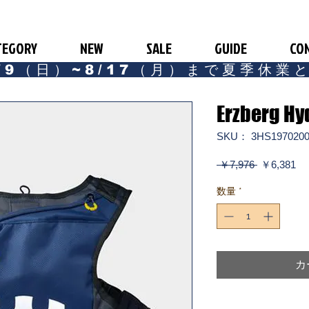
TEGORY
NEW
SALE
GUIDE
CO
/9（日）~8/17（月）まで夏季休業
Erzberg Hy
SKU： 3HS197020
通
セ
 ￥7,976 
￥6,381
常
ー
価
ル
数量
*
格
価
格
カ