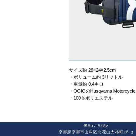
サイズ約 28×24×2.5cm
・ボリューム約 3リットル
・重量約 0.4キロ
・OGIOのHusqvarna Motorcyc
・100％ポリエステル
〠607-8482
京都府京都市山科区北花山大林町38-3​