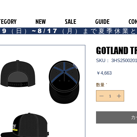
TEGORY
NEW
SALE
GUIDE
CO
/9（日）~8/17（月）まで夏季休業
GOTLAND T
SKU： 3HS2500201
価
￥4,663
格
数量
*
カ