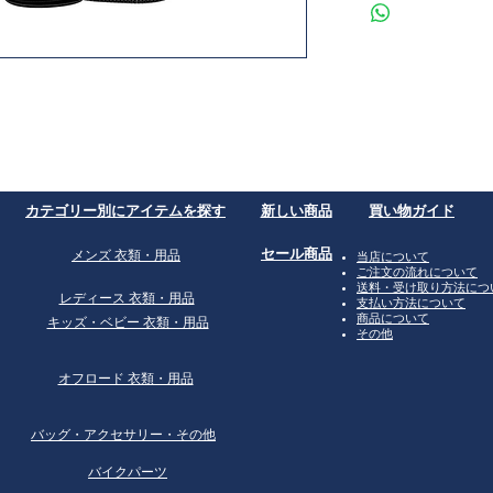
​カテゴリー別にアイテムを探す
​新しい商品
買い物ガイド
​セール商品
​メンズ 衣類・用品
​当店について
ご注文の流れについて
送料・受け取り方法につ
​レディース 衣類・用品
支払い方法について
商品について
​キッズ・ベビー 衣類・用品
その他
オフロード 衣類・用品
​バッグ・アクセサリー・その他
バイクパーツ