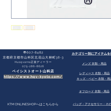
〠607-8482
​カテゴリー別にアイテムを
京都府京都市山科区北花山大林町38-3​
Husqvarna正規ディーラー
​メンズ 衣類・用品
​075-286-8626
ベイシストオート山科店
​レディース 衣類・用品
https://www.hqv-kyoto.com/
​キッズ・ベビー 衣類・用
オフロード 衣類・用品
KTM ONLINESHOPへはこちらから
​バッグ・アクセサリー・そ