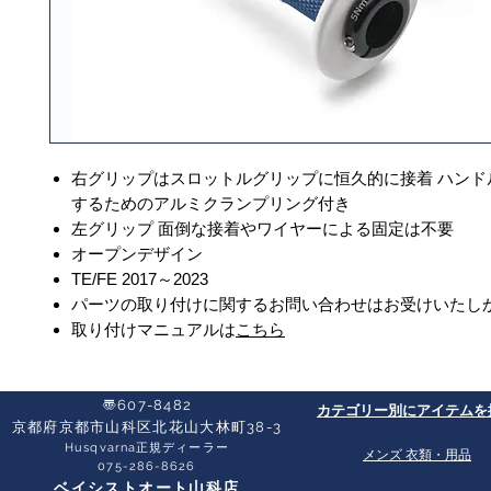
右グリップはスロットルグリップに恒久的に接着 ハンド
するためのアルミクランプリング付き
左グリップ 面倒な接着やワイヤーによる固定は不要
オープンデザイン
TE/FE 2017～2023
パーツの取り付けに関するお問い合わせはお受けいたし
取り付けマニュアルは
こちら
〠607-8482
​カテゴリー別にアイテムを
京都府京都市山科区北花山大林町38-3​
Husqvarna正規ディーラー
​メンズ 衣類・用品
​075-286-8626
ベイシストオート山科店