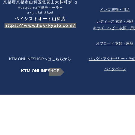
京都府京都市山科区北花山大林町38-3​
Husqvarna正規ディーラー
​メンズ 衣類・用品
​075-286-8626
ベイシストオート山科店
​レディース 衣類・用品
https://www.hqv-kyoto.com/
​キッズ・ベビー 衣類・用
オフロード 衣類・用品
KTM ONLINESHOPへはこちらから
​バッグ・アクセサリー・そ
バイクパーツ
KTM ONLINESHOP