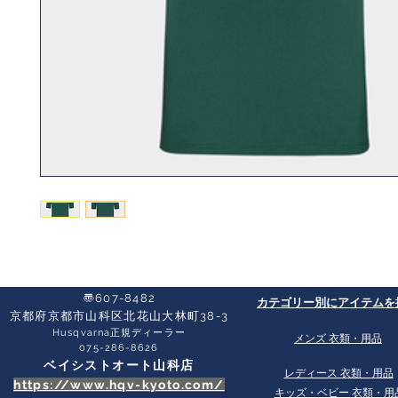
〠607-8482
​カテゴリー別にアイテムを
京都府京都市山科区北花山大林町38-3​
Husqvarna正規ディーラー
​メンズ 衣類・用品
​075-286-8626
ベイシストオート山科店
​レディース 衣類・用品
https://www.hqv-kyoto.com/
​キッズ・ベビー 衣類・用