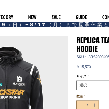
TEGORY
NEW
SALE
GUIDE
CO
/9（日）~8/17（月）まで夏季休業
REPLICA TE
HOODIE
SKU： 3RS230040
価
￥15,570
格
サイズ
*
選択
数量
*