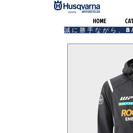
​KYOTO
HOME
CA
誠に勝手ながら、8