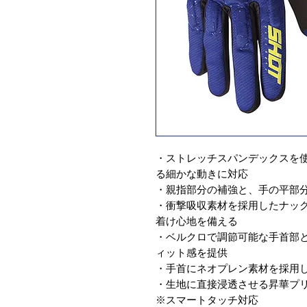
・ストレッチスパンデックスを
る細かな動きに対応
・親指部分の補強と、手の平部
・衝撃吸収素材を採用したナッ
着け心地を備える
・ベルクロで調節可能な手首部
ィット感を提供
・手首にネオプレン素材を採用
・生地に直接浸透させる昇華プ
※スマートタッチ対応