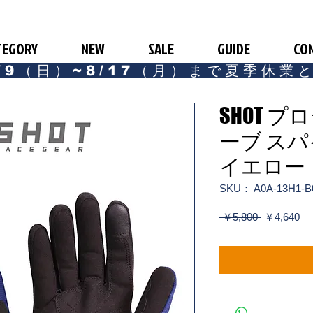
TEGORY
NEW
SALE
GUIDE
CO
/9（日）~8/17（月）まで夏季休業
SHOT 
ーブ ス
イエロー
SKU： A0A-13H1-B
通
セ
 ￥5,800 
￥4,640
常
ー
価
ル
格
価
格