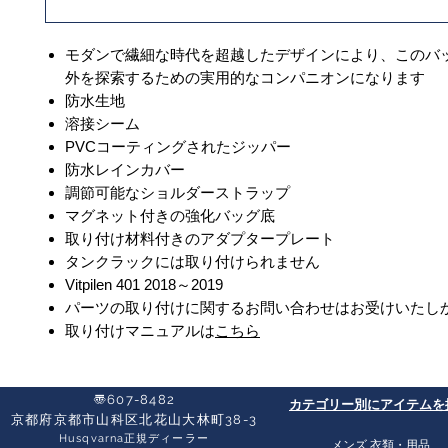
モダンで繊細な時代を超越したデザインにより、このバ
外を探索するための実用的なコンパニオンになります
防水生地
溶接シーム
PVCコーティングされたジッパー
防水レインカバー
調節可能なショルダーストラップ
マグネット付きの強化バッグ底
取り付け材料付きのアダプタープレート
タンクラックには取り付けられません
Vitpilen 401 2018～2019
パーツの取り付けに関するお問い合わせはお受けいたし
取り付けマニュアルは
こちら
〠607-8482
​カテゴリー別にアイテムを
京都府京都市山科区北花山大林町38-3​
Husqvarna正規ディーラー
​メンズ 衣類・用品