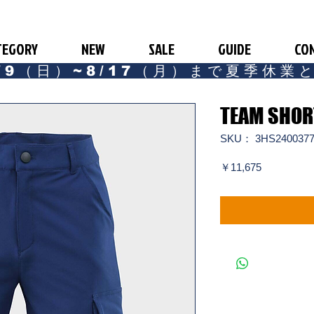
TEGORY
NEW
SALE
GUIDE
CO
/9（日）~8/17（月）まで夏季休業
TEAM SHOR
SKU： 3HS240037
価
￥11,675
格