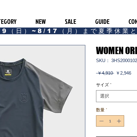
TEGORY
NEW
SALE
GUIDE
CO
/9（日）~8/17（月）まで夏季休業
WOMEN ORI
SKU： 3HS2000102
通
セ
 ￥4,910 
￥2,946
常
ー
価
ル
サイズ
*
格
価
格
選択
数量
*