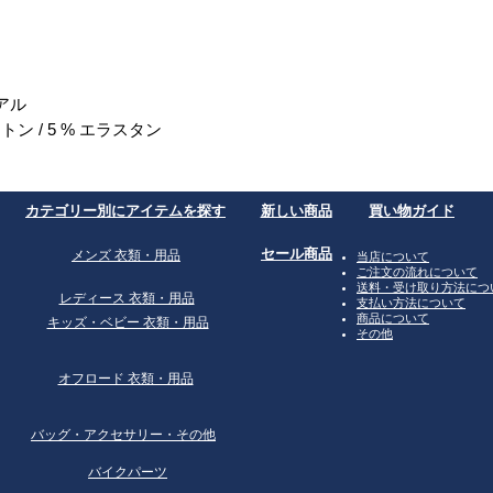
アル
ットン / 5 % エラスタン
​カテゴリー別にアイテムを探す
​新しい商品
買い物ガイド
​セール商品
​メンズ 衣類・用品
​当店について
ご注文の流れについて
送料・受け取り方法につ
​レディース 衣類・用品
支払い方法について
商品について
​キッズ・ベビー 衣類・用品
その他
オフロード 衣類・用品
​バッグ・アクセサリー・その他
バイクパーツ