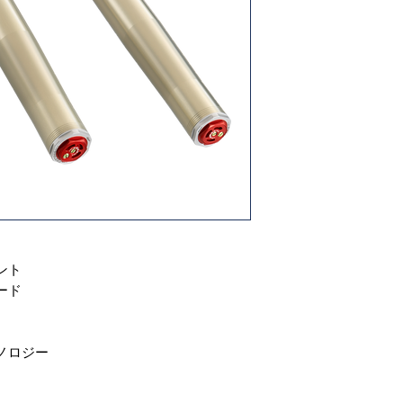
ント
ード
ノロジー