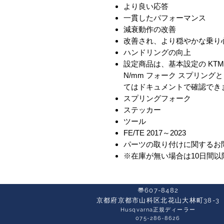
より良い応答
一貫したパフォーマンス
減衰動作の改善
改善され、より穏やかな乗り
ハンドリングの向上
設定商品は、基本設定の KTM 250
N/mm フォーク スプリン
てはドキュメントで確認でき
スプリングフォーク
ステッカー
ツール
FE/TE 2017～2023
パーツの取り付けに関するお
※在庫が無い場合は10日間
〠607-8482
京都府京都市山科区北花山大林町38-3​
Husqvarna正規ディーラー
​075-286-8626