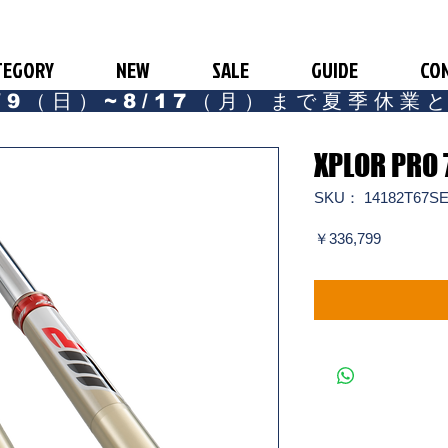
TEGORY
NEW
SALE
GUIDE
CO
/9（日）~8/17（月）まで夏季休業
XPLOR PRO 
SKU： 14182T67S
価
￥336,799
格