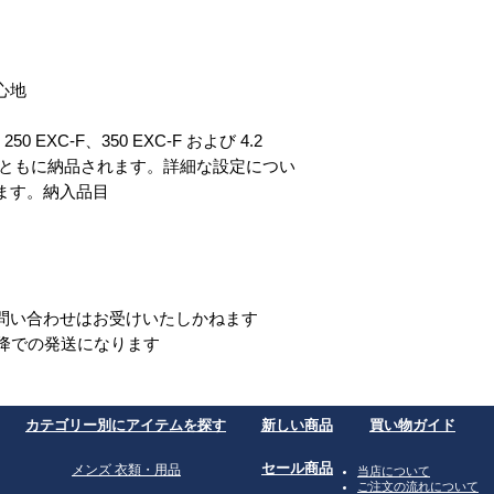
心地
 EXC-F、350 EXC-F および 4.2
グとともに納品されます。詳細な設定につい
ます。納入品目
問い合わせはお受けいたしかねます
以降での発送になります
​カテゴリー別にアイテムを探す
​新しい商品
買い物ガイド
​セール商品
​メンズ 衣類・用品
​当店について
ご注文の流れについて